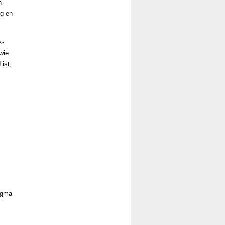
n
ng-en
k-
wie
ist,
igma