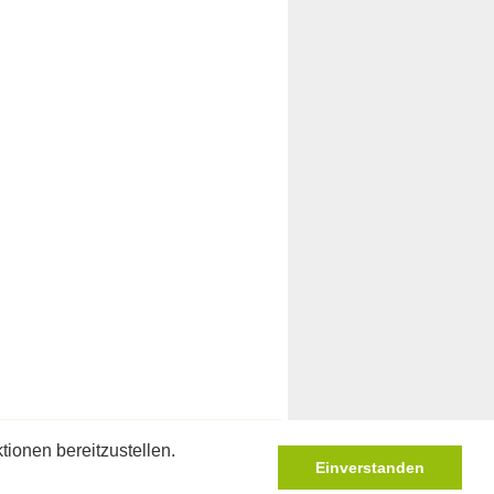
KLÄRUNG
|
SITEMAP
| © INNOVENSYS
ionen bereitzustellen.
Einverstanden