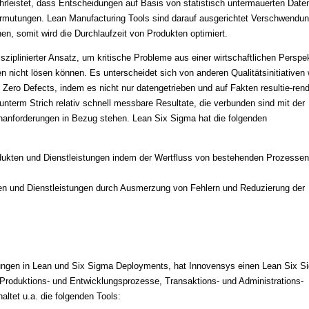
rleistet, dass Entscheidungen auf Basis von statistisch untermauerten Date
ermutungen. Lean Manufacturing Tools sind darauf ausgerichtet Verschwendu
nen, somit wird die Durchlaufzeit von Produkten optimiert.
isziplinierter Ansatz, um kritische Probleme aus einer wirtschaftlichen Perspe
n nicht lösen können. Es unterscheidet sich von anderen Qualitätsinitiativen 
ero Defects, indem es nicht nur datengetrieben und auf Fakten resultie-rend 
t unterm Strich relativ schnell messbare Resultate, die verbunden sind mit der
anforderungen in Bezug stehen. Lean Six Sigma hat die folgenden
dukten und Dienstleistungen indem der Wertfluss von bestehenden Prozessen
en und Dienstleistungen durch Ausmerzung von Fehlern und Reduzierung der
rungen in Lean und Six Sigma Deployments, hat Innovensys einen Lean Six S
 Produktions- und Entwicklungsprozesse, Transaktions- und Administrations-
ltet u.a. die folgenden Tools: