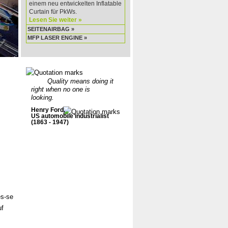
einem neu entwickelten Inflatable
Curtain für PkWs.
Lesen Sie weiter »
SEITENAIRBAG »
MFP LASER ENGINE »
Quality means doing it
right when no one is
looking.
Henry Ford,
US automobile industrialist
(1863 - 1947)
es-se
uf