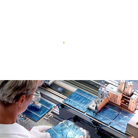
WAS WIR MACHEN
Übersicht
Systematische Innovation
WER WIR SIND
WIE WIR
Design for Six Sigma
ARBEITE
Failure Mode Avoidance
Design for Reliability
»
Lean Six Sigma
UND QUALITÄTSDISZIPLINEN