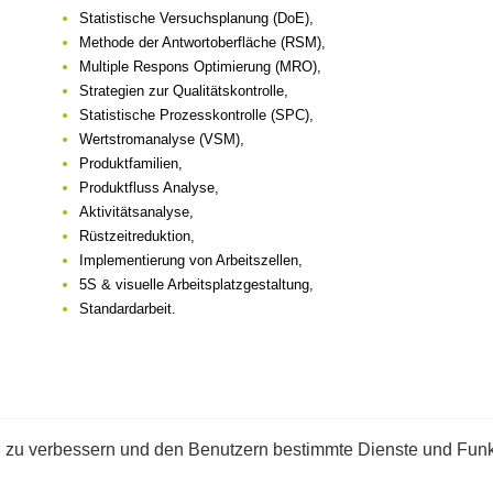
Statistische Versuchsplanung (DoE),
Methode der Antwortoberfläche (RSM),
Multiple Respons Optimierung (MRO),
Strategien zur Qualitätskontrolle,
Statistische Prozesskontrolle (SPC),
Wertstromanalyse (VSM),
Produktfamilien,
Produktfluss Analyse,
Aktivitätsanalyse,
Rüstzeitreduktion,
Implementierung von Arbeitszellen,
5S & visuelle Arbeitsplatzgestaltung,
Standardarbeit.
N
|
PUBLIKATIONEN
|
PARTNER
|
KONTAKT
|
IMPRESSUM
|
DATENSCHUTZER
 zu verbessern und den Benutzern bestimmte Dienste und Funkt