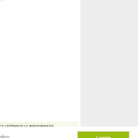
CY
|
SITEMAP
| © INNOVENSYS
olicy
I agree