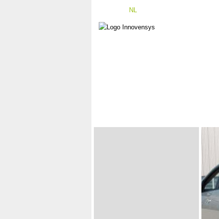
DE
|
EN
|
NL
LEIDER IN INNOVATIE- EN KW