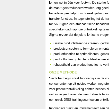
len en wel in één keer foutvrij. De sterke 
de markt geïntroduceerd worden, erg goe
benadering en helpt functioneel gedrag va
transfer-functies. In tegenstelling tot de 
for Six Sigma een stochastische benaderin
specifieke roadmap, die ontwikkelingsteams
Sigma ervoor dat de juiste kritische vra
unieke productideeën te creëren, gedre
productconcepten te formuleren en ont
productfuncties te optimaliseren, geba
productfouten op tijd te ontdekken en e
robuustheid van productfuncties te veri
ONZE METHODE
Sinds het begin staat Innovensys in de vo
concurrenten op dit gebied werken nog ste
voor productontwikkeling echter, hebben z
verbindingen tussen de verschillende tool
een uniek DfSS trainingscurriculum ontwikke
Innovensys traint en implementeert een g