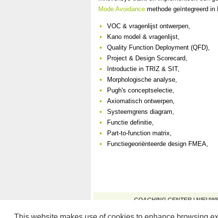
Mode Avoidance
methode geïntegreerd in 
VOC & vragenlijst ontwerpen,
Kano model & vragenlijst,
Quality Function Deployment (QFD),
Project & Design Scorecard,
Introductie in TRIZ & SIT,
Morphologische analyse,
Pugh's conceptselectie,
Axiomatisch ontwerpen,
Systeemgrens diagram,
Functie definitie,
Part-to-function matrix,
Functiegeoriënteerde design FMEA,
COACHING CENTER
|
NIEUW
This website makes use of cookies to enhance browsing exp