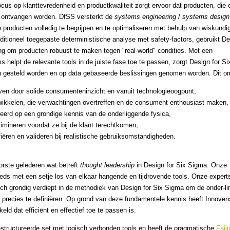
focus op klanttevredenheid en productkwaliteit zorgt ervoor dat producten, die 
d ontvangen worden. DfSS versterkt de
systems engineering
/
systems design
n producten volledig te begrijpen en te optimaliseren met behulp van wiskundi
traditioneel toegepaste deterministische analyse met safety-factors, gebruikt D
g om producten robuust te maken tegen "real-world" condities. Met een
 helpt de relevante tools in de juiste fase toe te passen, zorgt Design for Si
gen gesteld worden en op data gebaseerde beslissingen genomen worden. Dit o
ven door solide consumenteninzicht en vanuit technologieoogpunt,
wikkelen, die verwachtingen overtreffen en de consument enthousiast maken,
seerd op een grondige kennis van de onderliggende fysica,
limineren voordat ze bij de klant terechtkomen,
fiëren en valideren bij realistische gebruiksomstandigheden.
orste gelederen wat betreft
thought leadership
in Design for Six Sigma. Onze
eds met een setje los van elkaar hangende en tijdrovende tools. Onze expert
ich grondig verdiept in de methodiek van Design for Six Sigma om de onder-li
s precies te definiëren. Op grond van deze fundamentele kennis heeft Innove
ld dat efficiënt en effectief toe te passen is.
estructureerde set met logisch verbonden tools en heeft de pragmatische
Fail