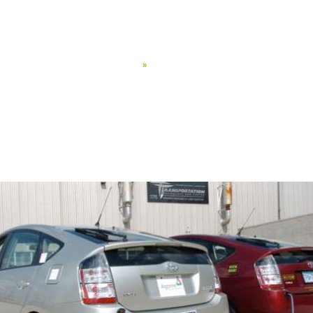
WAT WE DOEN
Overzicht
Systematische innovatie
WIE WE ZIJN
HOE WE 
»
Design for Six Sigma
Failure Mode Avoidance
Design for Reliability
Lean Six Sigma
ALITEITSDISCIPLINES