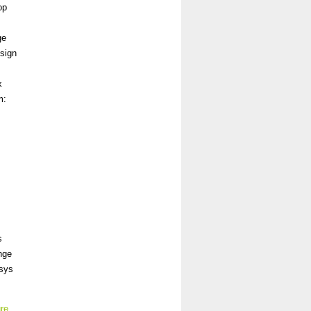
op
ge
esign
x
m:
s
nge
nsys
ure