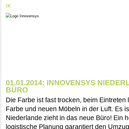
DE
|
EN
|
NL
WER WIR SIN
FÜHREND IN INNOVATIONS- UND QUALITÄTSDISZIP
01.01.2014: INNOVENSYS NIEDE
BÜRO
Die Farbe ist fast trocken, beim Eintreten 
Farbe und neuen Möbeln in der Luft. Es is
Niederlande zieht in das neue Büro! Ein 
logistische Planung garantiert den Umzug